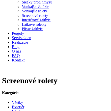
Sieťky proti hmyzu
Vonkajšie žalúzie
Vonkajšie rolety
Screenové rolety
Interiérové žalúzie
Látkové roletky
Plisse žalúzie
Pergoly
Servis okien
Realizácie
Blog
O nás
FAQ
Kontakt
Screenové rolety
Kategórie:
Všetky
Exteriér