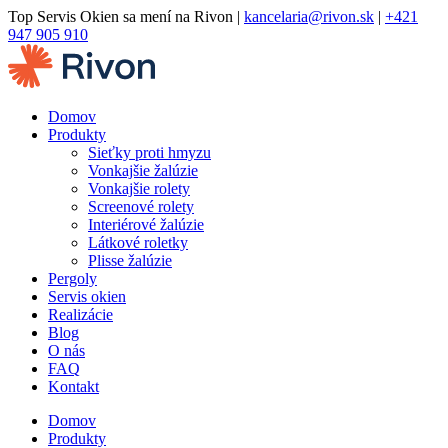
Preskočiť
Top Servis Okien sa mení na Rivon |
kancelaria@rivon.sk
|
+421
na
947 905 910
obsah
Domov
Produkty
Sieťky proti hmyzu
Vonkajšie žalúzie
Vonkajšie rolety
Screenové rolety
Interiérové žalúzie
Látkové roletky
Plisse žalúzie
Pergoly
Servis okien
Realizácie
Blog
O nás
FAQ
Kontakt
Domov
Produkty