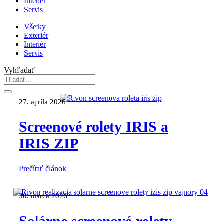
Interiér
Servis
Všetky
Exteriér
Interiér
Servis
Vyhľadať
27. apríla 2026
Screenové rolety IRIS a
IRIS ZIP
Prečítať článok
30. marca 2026
Solárne screenové rolety