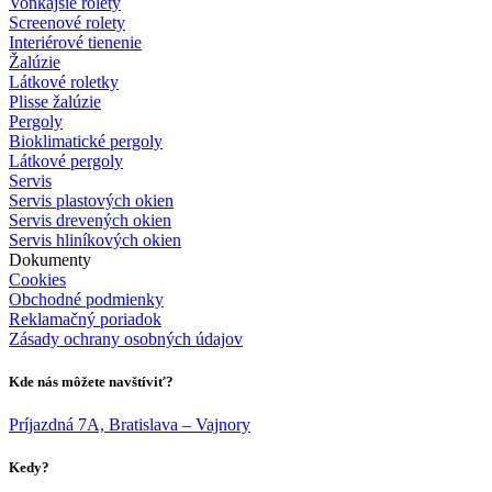
Vonkajšie rolety
Screenové rolety
Interiérové tienenie
Žalúzie
Látkové roletky
Plisse žalúzie
Pergoly
Bioklimatické pergoly
Látkové pergoly
Servis
Servis plastových okien
Servis drevených okien
Servis hliníkových okien
Dokumenty
Cookies
Obchodné podmienky
Reklamačný poriadok
Zásady ochrany osobných údajov
Kde nás môžete navštíviť?
Príjazdná 7A, Bratislava – Vajnory
Kedy?