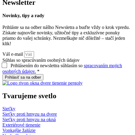
Newsletter
Novinky, tipy a rady
Prihláste sa na odber nášho Newsletra a buďte vždy o krok vpredu.
Získate najnovšie novinky, užitočné tipy a exkluzívne ponuky
priamo do vašej schránky. Nezmeškajte nič dôležité – stačí jeden
klik!
Váš e-mail
Súhlas so spracúvaním osobných údajov
Prihlásením do newslettra súhlasím so
spracovaním mojich
osobných údajov.
*
Prihlásiť sa na odber
Tvarujeme
svetlo
Sieťky
Sieťky proti hmyzu na dvere
Sieťky proti hmyzu na okná
Exteriérové tienenie
Vonkajšie žalúzie