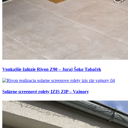
Vonkajšie žalúzie Rivon Z90 – Juraj Šoko Tabaček
Solárne screenové rolety IZIS ZIP – Vajnory