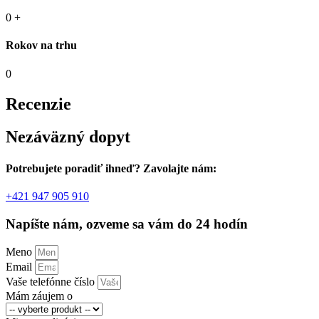
0
+
Rokov na trhu
0
Recenzie
Nezáväzný dopyt
Potrebujete poradiť ihneď? Zavolajte nám:
+421 947 905 910
Napíšte nám, ozveme sa vám do 24 hodín
Meno
Email
Vaše telefónne číslo
Mám záujem o