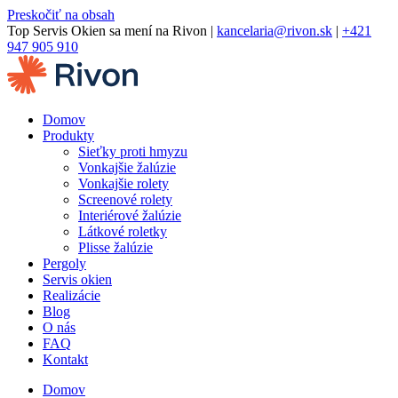
Preskočiť na obsah
Top Servis Okien sa mení na Rivon |
kancelaria@rivon.sk
|
+421
947 905 910
Domov
Produkty
Sieťky proti hmyzu
Vonkajšie žalúzie
Vonkajšie rolety
Screenové rolety
Interiérové žalúzie
Látkové roletky
Plisse žalúzie
Pergoly
Servis okien
Realizácie
Blog
O nás
FAQ
Kontakt
Domov