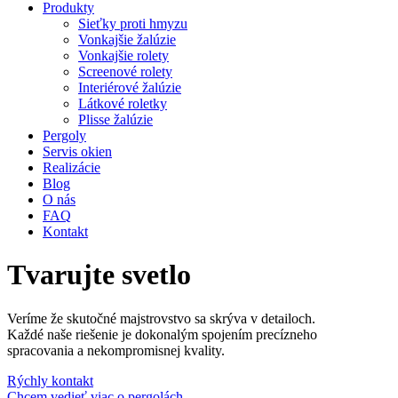
Produkty
Sieťky proti hmyzu
Vonkajšie žalúzie
Vonkajšie rolety
Screenové rolety
Interiérové žalúzie
Látkové roletky
Plisse žalúzie
Pergoly
Servis okien
Realizácie
Blog
O nás
FAQ
Kontakt
Tvarujte
svetlo
Veríme že skutočné majstrovstvo sa skrýva v detailoch.
Každé naše riešenie je dokonalým spojením precízneho
spracovania a nekompromisnej kvality.
Rýchly kontakt
Chcem vedieť viac o pergolách