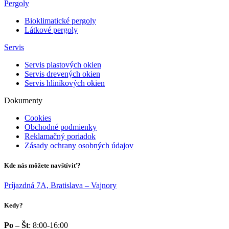
Pergoly
Bioklimatické pergoly
Látkové pergoly
Servis
Servis plastových okien
Servis drevených okien
Servis hliníkových okien
Dokumenty
Cookies
Obchodné podmienky
Reklamačný poriadok
Zásady ochrany osobných údajov
Kde nás môžete navštíviť?
Príjazdná 7A, Bratislava – Vajnory
Kedy?
Po – Št
: 8:00-16:00