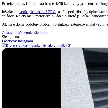
Pri tejto montáži na Ponikoch sme riešili konkrétny problém s rodinný
Inštaláciou
vonkajších roliet ZERO
sa nám podarilo izby úplne zatemn
chládok. Rolety majú motorické ovládanie, ktoré je veľmi jednoduché
Ak máte doma podobný problém so slnkom, exteriérové rolety sú v 
Zobraziť naše vonkajšie rolety
Sledujte nás
Facebook
Instagram