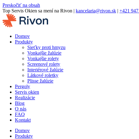
Preskočiť na obsah
Top Servis Okien sa mení na Rivon |
kancelaria@rivon.sk
|
+421 947
Domov
Produkty
Sieťky proti hmyzu
Vonkajšie žalúzie
Vonkajšie rolety
Screenové rolety
Interiérové žalúzie
Látkové roletky
Plisse žalúzie
Pergoly
Servis okien
Realizácie
Blog
O nás
FAQ
Kontakt
Domov
Produkty