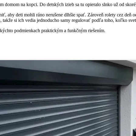
m domom na kopci. Do detských izieb sa tu opieralo slnko už od skorého
iť, aby deti mohli ráno nerušene dlhšie spať. Zároveň rolety cez deň o
, takže si ich vedia jednoducho samy regulovať podľa toho, koľko svet
takýchto podmienkach praktickým a funkčným riešením.