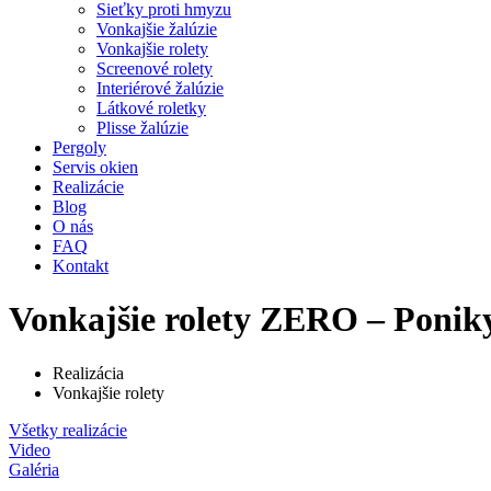
Sieťky proti hmyzu
Vonkajšie žalúzie
Vonkajšie rolety
Screenové rolety
Interiérové žalúzie
Látkové roletky
Plisse žalúzie
Pergoly
Servis okien
Realizácie
Blog
O nás
FAQ
Kontakt
Vonkajšie rolety ZERO – Ponik
Realizácia
Vonkajšie rolety
Všetky realizácie
Video
Galéria