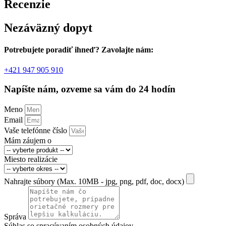
Recenzie
Nezáväzný dopyt
Potrebujete poradiť ihneď? Zavolajte nám:
+421 947 905 910
Napíšte nám, ozveme sa vám do 24 hodín
Meno
Email
Vaše telefónne číslo
Mám záujem o
Miesto realizácie
Nahrajte súbory (Max. 10MB - jpg, png, pdf, doc, docx)
Správa
Súhlas so spracúvaním osobných údajov