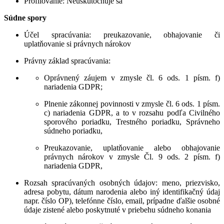
Profilovanie
: Neuskutočňuje sa
Súdne spory
Účel spracúvania
: preukazovanie, obhajovanie či
uplatňovanie si právnych nárokov
Právny základ spracúvania
:
Oprávnený záujem v zmysle čl. 6 ods. 1 písm. f)
nariadenia GDPR;
Plnenie zákonnej povinnosti v zmysle čl. 6 ods. 1 písm.
c) nariadenia GDPR, a to v rozsahu podľa Civilného
sporového poriadku, Trestného poriadku, Správneho
súdneho poriadku,
Preukazovanie, uplatňovanie alebo obhajovanie
právnych nárokov v zmysle Čl. 9 ods. 2 písm. f)
nariadenia GDPR,
Rozsah spracúvaných osobných údajov
: meno, priezvisko,
adresa pobytu, dátum narodenia alebo iný identifikačný údaj
napr. číslo OP), telefónne číslo, email, prípadne ďalšie osobné
údaje zistené alebo poskytnuté v priebehu súdneho konania