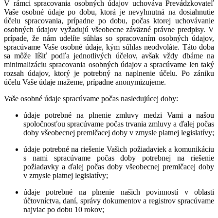
V rámci spracovania osobných údajov uchováva Prevádzkovateľ
Vaše osobné údaje po dobu, ktorá je nevyhnutná na dosiahnutie
účelu spracovania, prípadne po dobu, počas ktorej uchovávanie
osobných údajov vyžadujú všeobecne záväzné právne predpisy. V
prípade, že nám udelíte súhlas so spracovaním osobných údajov,
spracúvame Vaše osobné údaje, kým súhlas neodvoláte. Táto doba
sa môže líšiť podľa jednotlivých účelov, avšak vždy dbáme na
minimalizáciu spracovania osobných údajov a spracúvame len taký
rozsah údajov, ktorý je potrebný na naplnenie účelu. Po zániku
účelu Vaše údaje mažeme, prípadne anonymizujeme.
Vaše osobné údaje spracúvame počas nasledujúcej doby:
údaje potrebné na plnenie zmluvy medzi Vami a našou
spoločnosťou
spracúvame počas trvania zmluvy a ďalej počas
doby všeobecnej premlčacej doby v zmysle platnej legislatívy;
údaje potrebné na riešenie Vašich požiadaviek a komunikáciu
s nami
spracúvame počas doby potrebnej na riešenie
požiadavky a ďalej počas doby všeobecnej premlčacej doby
v zmysle platnej legislatívy;
údaje potrebné na plnenie našich povinností v oblasti
účtovníctva, daní, správy dokumentov a registrov
spracúvame
najviac po dobu 10 rokov;