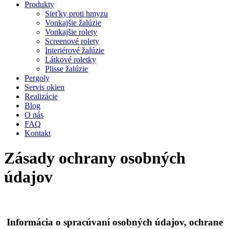
Produkty
Sieťky proti hmyzu
Vonkajšie žalúzie
Vonkajšie rolety
Screenové rolety
Interiérové žalúzie
Látkové roletky
Plisse žalúzie
Pergoly
Servis okien
Realizácie
Blog
O nás
FAQ
Kontakt
Zásady ochrany osobných
údajov
Informácia o spracúvaní osobných údajov,
ochrane