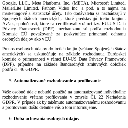
Google, LLC., Meta Platforms, Inc. (META), Microsoft Limited,
MailerLite Limited, Fathom Video Inc. a pod. a to najmä na
marketingové a štatistické účely. Títo dodávatelia sa nachádzajú v
Spojených štátoch amerických, ktoré predstavujú tretiu krajinu.
Avšak, spoločnosti, ktoré sa certifikovali v
r
á
mci tzv. EU-US Data
Privacy Framework (DPF) mechanizmu sú podľa rozhodnutia
Komisie EÚ považované za poskytujúce primeranú ochranu
osobných údajov ako v
E
Ú
.
Prenos osobných údajov do tretích krajín (vrátane Spojených štátov
amerických) sa uskutočňuje na základe rozhodnutia Európskej
komisie o primeranosti v rámci EU-US Data Privacy Framework
(DPF), prípadne na základe štandardných zmluvných doložiek
podľa čl. 46 GDPR.
Automatizované rozhodovanie a profilovanie
Vaše osobné údaje nebudú použité na automatizované individuálne
rozhodovanie vrátane profilovania v zmysle Čl. 22 Nariadenia
GDPR. V prípade ak by takémuto automatizovanému rozhodovaniu
a profilovaniu došlo detailne vás o tom informujeme.
Doba uchovania osobných údajov