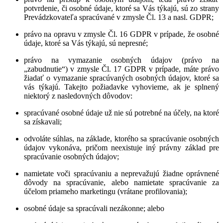
potvrdenie, či osobné údaje, ktoré sa Vás týkajú, sú zo strany
Prevádzkovateľa spracúvané v zmysle Čl. 13 a nasl. GDPR;
právo na opravu
v zmysle Čl. 16 GDPR v prípade, že osobné
údaje, ktoré sa Vás týkajú, sú nepresné;
právo na vymazanie osobných údajov (právo na
„zabudnutie“)
v zmysle Čl. 17 GDPR v prípade, máte právo
žiadať o vymazanie spracúvaných osobných údajov, ktoré sa
vás týkajú. Takejto požiadavke vyhovieme, ak je splnený
niektorý z nasledovných dôvodov:
spracúvané osobné údaje už nie sú potrebné na účely, na ktoré
sa získavali;
odvoláte súhlas, na základe, ktorého sa spracúvanie osobných
údajov vykonáva, pričom neexistuje iný právny základ pre
spracúvanie osobných údajov;
namietate voči spracúvaniu a neprevažujú žiadne oprávnené
dôvody na spracúvanie, alebo namietate spracúvanie za
účelom priameho marketingu (vrátane profilovania);
osobné údaje sa spracúvali nezákonne; alebo