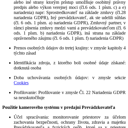
alebo iné strany ktorým prístup umožňuje osobitný právny
predpis alebo výkon verejnej moci (čl.6 ods. 1 písm. c) a e)
nariadenia) napr: Sprostredkovateľ na základe zmluvy (čl.28
nariadenia GDPR), Iný prevádzkovateľ, ak ste udelili súhlas
(čl. 6 ods. 1 písm. a) nariadenia GDPR), Zmluvný partner, v
rámci plnenia zmluvy medzi vami a prevádzkovateľom (čl. 6
ods. 1 písm. b) nariadenia GDPR), iná strana na základe
oprávneného záujmu (čl. 6 ods. 1 písm. f) nariadenia GDPR)
Prenos osobných údajov do tretej krajiny
: v zmysle kapitoly 4
týchto zásad
Identifikácia zdroja, z ktorého boli osobné údaje získané
:
dotknutá osoba
Doba uchovávania osobných údajov
: v zmysle sekcie
Cookies
Profilovanie
: Profilovanie v zmysle Čl. 22 Nariadenia GDPR
sa neuskutočňuje
Použitie kamerového systému v predajni Prevádzkovateľa
Účel spracúvania
: monitorovanie priestorov za účelom
zachovania bezpečnosti, ochrany života, zdravia a majetku
Prevádzkovateľa a fyzických osôb, ktoré sa v priestore