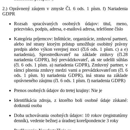
2.) Oprávnený záujem v zmysle Čl. 6 ods. 1 písm. f) Nariadenia
GDPR
Rozsah spracúvaných osobných údajov
: titul, meno,
priezvisko, podpis, adresa, e-mailová adresa, telefónne číslo
Kategória príjemcov
: Inštitúcie, organizácie, zmluvní partneri,
alebo iné strany ktorým prístup umožňuje osobitný právny
predpis alebo výkon verejnej moci (čl.6 ods. 1 písm. c) a e)
nariadenia), Sprostredkovateľ na základe zmluvy (čl.28
nariadenia GDPR), Iný prevádzkovateľ, ak ste udelili súhlas
(čl. 6 ods. 1 písm. a) nariadenia GDPR), Zmluvný partner, v
rámci plnenia zmluvy medzi vami a prevádzkovateľom (čl. 6
ods. 1 písm. b) nariadenia GDPR), iná strana na základe
oprávneného záujmu (čl. 6 ods. 1 písm. f) nariadenia GDPR)
Prenos osobných údajov do tretej krajiny
: Nie je
Identifikácia zdroja, z ktorého boli osobné údaje získané
:
dotknutá osoba
Doba uchovávania osobných údajov
: 10 rokov (registratúrny
denník), vedenie bežnej a úradnej korešpondencie 3 roky