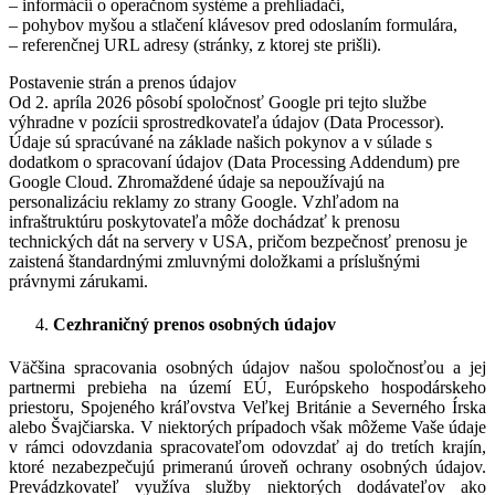
– informácií o operačnom systéme a prehliadači,
– pohybov myšou a stlačení klávesov pred odoslaním formulára,
– referenčnej URL adresy (stránky, z ktorej ste prišli).
Postavenie strán a prenos údajov
Od 2. apríla 2026 pôsobí spoločnosť Google pri tejto službe
výhradne v pozícii sprostredkovateľa údajov (Data Processor).
Údaje sú spracúvané na základe našich pokynov a v súlade s
dodatkom o spracovaní údajov (Data Processing Addendum) pre
Google Cloud. Zhromaždené údaje sa nepoužívajú na
personalizáciu reklamy zo strany Google. Vzhľadom na
infraštruktúru poskytovateľa môže dochádzať k prenosu
technických dát na servery v USA, pričom bezpečnosť prenosu je
zaistená štandardnými zmluvnými doložkami a príslušnými
právnymi zárukami.
Cezhraničný prenos osobných údajov
Väčšina spracovania osobných údajov našou spoločnosťou a jej
partnermi prebieha na území EÚ, Európskeho hospodárskeho
priestoru, Spojeného kráľovstva Veľkej Británie a Severného Írska
alebo Švajčiarska. V niektorých prípadoch však môžeme Vaše údaje
v rámci odovzdania spracovateľom odovzdať aj do tretích krajín,
ktoré nezabezpečujú primeranú úroveň ochrany osobných údajov.
Prevádzkovateľ využíva služby niektorých dodávateľov ako