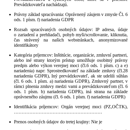
Prevádzkovateľa nachádzajú.
Právny základ spracúvania
: Oprávnený záujem v zmysle Čl. 6
ods. 1 písm. f) nariadenia GDPR
Rozsah spracúvaných osobných údajov
:
IP adresa, údaje
o zariadení a prehliadači, pohyb myši/scrollovanie, kliknutia,
čas strávený na našich webstránkach, anonymizované
identifikátory
Kategória príjemcov
: Inštitúcie, organizácie, zmluvní partneri,
alebo iné strany ktorým prístup umožňuje osobitný právny
predpis alebo výkon verejnej moci (čl.6 ods. 1 písm. c) a e)
nariadenia) napr: Sprostredkovateľ na základe zmluvy (čl.28
nariadenia GDPR), Iný prevádzkovateľ, ak ste udelili súhlas
(čl. 6 ods. 1 písm. a) nariadenia GDPR), Zmluvný partner, v
rámci plnenia zmluvy medzi vami a prevádzkovateľom (čl. 6
ods. 1 písm. b) nariadenia GDPR), iná strana na základe
oprávneného záujmu (čl. 6 ods. 1 písm. f) nariadenia GDPR)
Identifikácia príjemcov
: Orgán verejnej moci (PZ,OČTK),
…………………………………………………
Prenos osobných údajov do tretej krajiny
: Nie je