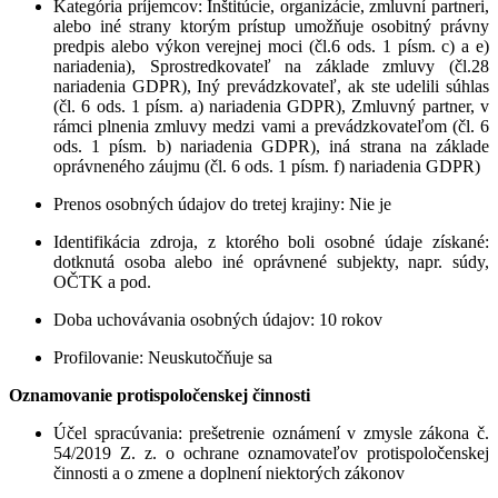
Kategória príjemcov
: Inštitúcie, organizácie, zmluvní partneri,
alebo iné strany ktorým prístup umožňuje osobitný právny
predpis alebo výkon verejnej moci (čl.6 ods. 1 písm. c) a e)
nariadenia), Sprostredkovateľ na základe zmluvy (čl.28
nariadenia GDPR), Iný prevádzkovateľ, ak ste udelili súhlas
(čl. 6 ods. 1 písm. a) nariadenia GDPR), Zmluvný partner, v
rámci plnenia zmluvy medzi vami a prevádzkovateľom (čl. 6
ods. 1 písm. b) nariadenia GDPR), iná strana na základe
oprávneného záujmu (čl. 6 ods. 1 písm. f) nariadenia GDPR)
Prenos osobných údajov do tretej krajiny
: Nie je
Identifikácia zdroja, z ktorého boli osobné údaje získané
:
dotknutá osoba alebo iné oprávnené subjekty, napr. súdy,
OČTK a pod.
Doba uchovávania osobných údajov
: 10 rokov
Profilovanie
: Neuskutočňuje sa
Oznamovanie protispoločenskej činnosti
Účel spracúvania
: prešetrenie oznámení v zmysle zákona č.
54/2019 Z. z. o ochrane oznamovateľov protispoločenskej
činnosti a o zmene a doplnení niektorých zákonov