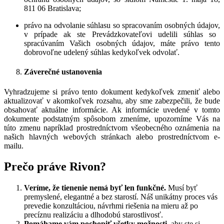
811 06 Bratislava;
právo na odvolanie súhlasu so spracovaním osobných údajov,
v prípade ak ste Prevádzkovateľovi udelili súhlas so
spracúvaním Vašich osobných údajov, máte právo tento
dobrovoľne udelený súhlas kedykoľvek odvolať.
Záverečné ustanovenia
Vyhradzujeme si právo tento dokument kedykoľvek zmeniť alebo
aktualizovať v akomkoľvek rozsahu, aby sme zabezpečili, že bude
obsahovať aktuálne informácie. Ak informácie uvedené v tomto
dokumente podstatným spôsobom zmeníme, upozorníme Vás na
túto zmenu napríklad prostredníctvom všeobecného oznámenia na
našich hlavných webových stránkach alebo prostredníctvom e-
mailu.
Prečo práve Rivon?
Veríme, že tienenie nemá byť len funkčné.
Musí byť
premyslené, elegantné a bez starostí. Náš unikátny proces vás
prevedie konzultáciou, návrhmi riešenia na mieru až po
precíznu realizáciu a dlhodobú starostlivosť.
Pomáhame vám pochopiť všetky možnosti,
aby ste si