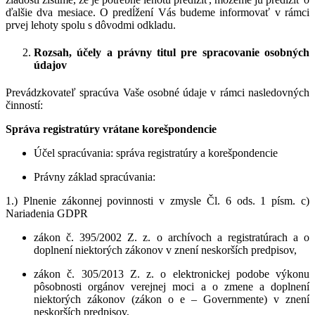
ďalšie dva mesiace. O predĺžení Vás budeme informovať v rámci
prvej lehoty spolu s dôvodmi odkladu.
Rozsah, účely a právny titul pre spracovanie osobných
údajov
Prevádzkovateľ spracúva Vaše osobné údaje v rámci nasledovných
činností:
Správa registratúry vrátane korešpondencie
Účel spracúvania
: správa registratúry a korešpondencie
Právny základ spracúvania
:
1.) Plnenie zákonnej povinnosti v zmysle Čl. 6 ods. 1 písm. c)
Nariadenia GDPR
zákon č. 395/2002 Z. z. o archívoch a registratúrach a o
doplnení niektorých zákonov v znení neskorších predpisov,
zákon č. 305/2013 Z. z. o elektronickej podobe výkonu
pôsobnosti orgánov verejnej moci a o zmene a doplnení
niektorých zákonov (zákon o e – Governmente) v znení
neskorších predpisov,