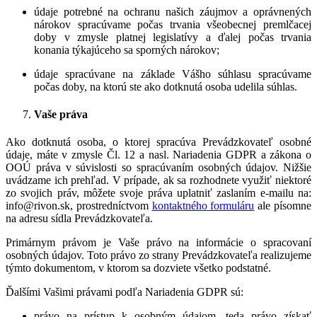
údaje potrebné na ochranu našich záujmov a oprávnených
nárokov
spracúvame počas trvania všeobecnej premlčacej
doby v zmysle platnej legislatívy a ďalej počas trvania
konania týkajúceho sa sporných nárokov;
údaje spracúvane na základe Vášho súhlasu
spracúvame
počas doby, na ktorú ste ako dotknutá osoba udelila súhlas.
Vaše práva
Ako dotknutá osoba, o ktorej spracúva Prevádzkovateľ osobné
údaje, máte v zmysle Čl. 12 a nasl. Nariadenia GDPR a zákona o
OOÚ práva v súvislosti so spracúvaním osobných údajov. Nižšie
uvádzame ich prehľad. V prípade, ak sa rozhodnete využiť niektoré
zo svojich práv, môžete svoje práva uplatniť zaslaním e-mailu na:
info@rivon.sk
, prostredníctvom
kontaktného formuláru
ale písomne
na adresu sídla Prevádzkovateľa.
Primárnym právom je Vaše právo na informácie o spracovaní
osobných údajov. Toto právo zo strany Prevádzkovateľa realizujeme
týmto dokumentom, v ktorom sa dozviete všetko podstatné.
Ďalšími Vašimi právami podľa Nariadenia GDPR sú:
právo na prístup k osobným údajom
, teda právo získať