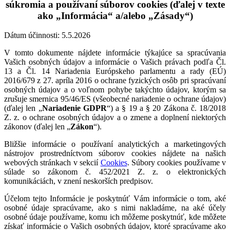
súkromia a používaní súborov cookies
(ďalej v texte
ako
„
Informácia
“
a/alebo
„Zásady“
)
Dátum účinnosti:
5
.
5
.2026
V tomto dokumente nájdete informácie týkajúce sa spracúvania
Vašich osobných údajov a informácie o Vašich právach podľa Čl.
13 a Čl. 14 Nariadenia Európskeho parlamentu a rady (EÚ)
2016/679 z 27. apríla 2016 o ochrane fyzických osôb pri spracúvaní
osobných údajov a o voľnom pohybe takýchto údajov, ktorým sa
zrušuje smernica 95/46/ES (všeobecné nariadenie o ochrane údajov)
(ďalej len „
Nariadenie GDPR
“) a § 19 a § 20 Zákona č. 18/2018
Z. z. o ochrane osobných údajov a o zmene a doplnení niektorých
zákonov (ďalej len „
Zákon
“).
Bližšie informácie o používaní analytických a marketingových
nástrojov prostredníctvom súborov cookies nájdete na našich
webových stránkach v sekcií
Cookies
. Súbory cookies používame v
súlade so zákonom č. 452/2021 Z. z. o elektronických
komunikáciách, v znení neskorších predpisov.
Účelom tejto Informácie je poskytnúť Vám informácie o tom, aké
osobné údaje spracúvame, ako s nimi nakladáme, na aké účely
osobné údaje používame, komu ich môžeme poskytnúť, kde môžete
získať informácie o Vašich osobných údajov, ktoré spracúvame ako