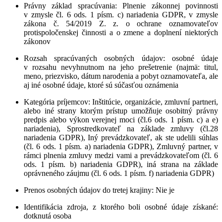
Právny základ spracúvania
: Plnenie zákonnej povinnosti
v zmysle čl. 6 ods. 1 písm. c) nariadenia GDPR, v zmysle
zákona č. 54/2019 Z. z. o ochrane oznamovateľov
protispoločenskej činnosti a o zmene a doplnení niektorých
zákonov
Rozsah spracúvaných osobných údajov
: osobné údaje
v rozsahu nevyhnutnom na jeho prešetrenie (najmä: titul,
meno, priezvisko, dátum narodenia a pobyt oznamovateľa, ale
aj iné osobné údaje, ktoré sú súčasťou oznámenia
Kategória príjemcov
: Inštitúcie, organizácie, zmluvní partneri,
alebo iné strany ktorým prístup umožňuje osobitný právny
predpis alebo výkon verejnej moci (čl.6 ods. 1 písm. c) a e)
nariadenia), Sprostredkovateľ na základe zmluvy (čl.28
nariadenia GDPR), Iný prevádzkovateľ, ak ste udelili súhlas
(čl. 6 ods. 1 písm. a) nariadenia GDPR), Zmluvný partner, v
rámci plnenia zmluvy medzi vami a prevádzkovateľom (čl. 6
ods. 1 písm. b) nariadenia GDPR), iná strana na základe
oprávneného záujmu (čl. 6 ods. 1 písm. f) nariadenia GDPR)
Prenos osobných údajov do tretej krajiny
: Nie je
Identifikácia zdroja, z ktorého boli osobné údaje získané
:
dotknutá osoba