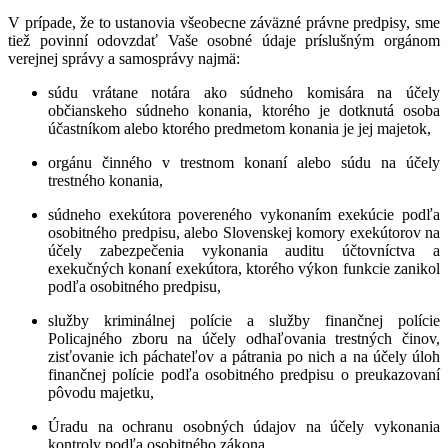
V prípade, že to ustanovia všeobecne záväzné právne predpisy, sme
tiež povinní odovzdať Vaše osobné údaje príslušným orgánom
verejnej správy a samosprávy najmä:
súdu vrátane notára ako súdneho komisára na účely
občianskeho súdneho konania, ktorého je dotknutá osoba
účastníkom alebo ktorého predmetom konania je jej majetok,
orgánu činného v trestnom konaní alebo súdu na účely
trestného konania,
súdneho exekútora povereného vykonaním exekúcie podľa
osobitného predpisu, alebo Slovenskej komory exekútorov na
účely zabezpečenia vykonania auditu účtovníctva a
exekučných konaní exekútora, ktorého výkon funkcie zanikol
podľa osobitného predpisu,
služby kriminálnej polície a služby finančnej polície
Policajného zboru na účely odhaľovania trestných činov,
zisťovanie ich páchateľov a pátrania po nich a na účely úloh
finančnej polície podľa osobitného predpisu o preukazovaní
pôvodu majetku,
Úradu na ochranu osobných údajov na účely vykonania
kontroly podľa osobitného zákona,