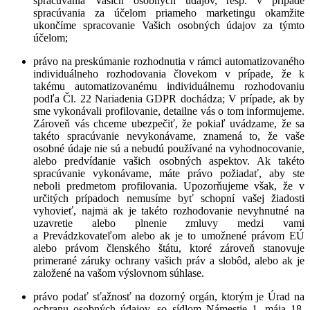
spracúvania Vašich osobných údajov, resp. v prípade
spracúvania za účelom priameho marketingu okamžite
ukončíme spracovanie Vašich osobných údajov za týmto
účelom;
právo na preskúmanie rozhodnutia v rámci automatizovaného
individuálneho rozhodovania človekom
v prípade, že k
takému automatizovanému individuálnemu rozhodovaniu
podľa Čl. 22 Nariadenia GDPR dochádza; V prípade, ak by
sme vykonávali profilovanie, detailne vás o tom informujeme.
Zároveň vás chceme ubezpečiť, že pokiaľ uvádzame, že sa
takéto spracúvanie nevykonávame, znamená to, že vaše
osobné údaje nie sú a nebudú používané na vyhodnocovanie,
alebo predvídanie vašich osobných aspektov. Ak takéto
spracúvanie vykonávame, máte právo požiadať, aby ste
neboli predmetom profilovania. Upozorňujeme však, že v
určitých prípadoch nemusíme byť schopní vašej žiadosti
vyhovieť, najmä ak je takéto rozhodovanie nevyhnutné na
uzavretie alebo plnenie zmluvy medzi vami
a Prevádzkovateľom alebo ak je to umožnené právom EÚ
alebo právom členského štátu, ktoré zároveň stanovuje
primerané záruky ochrany vašich práv a slobôd, alebo ak je
založené na vašom výslovnom súhlase.
právo podať sťažnosť na dozorný orgán
, ktorým je Úrad na
ochranu osobných údajov, so sídlom Námestie 1. mája 18,