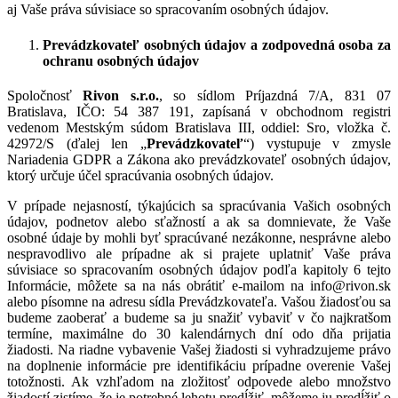
aj Vaše práva súvisiace so spracovaním osobných údajov.
Prevádzkovateľ osobných údajov a zodpovedná osoba za
ochranu osobných údajov
Spoločnosť
Rivon s.r.o.
, so sídlom Príjazdná 7/A, 831 07
Bratislava, IČO: 54 387 191, zapísaná v
obchodnom registri
vedenom Mestským súdom Bratislava III, oddiel: Sro, vložka č.
42972/S (ďalej len „
Prevádzkovateľ
“) vystupuje v zmysle
Nariadenia GDPR a Zákona ako prevádzkovateľ osobných údajov,
ktorý určuje účel spracúvania osobných údajov.
V prípade nejasností, týkajúcich sa spracúvania Vašich osobných
údajov, podnetov alebo sťažností a ak sa domnievate, že Vaše
osobné údaje by mohli byť spracúvané nezákonne, nesprávne alebo
nespravodlivo ale prípadne ak si prajete uplatniť Vaše práva
súvisiace so spracovaním osobných údajov podľa kapitoly 6 tejto
Informácie, môžete sa na nás obrátiť e-mailom na
info@rivon.sk
alebo písomne na adresu sídla Prevádzkovateľa. Vašou žiadosťou sa
budeme zaoberať a budeme sa ju snažiť vybaviť v čo najkratšom
termíne, maximálne do 30 kalendárnych dní odo dňa prijatia
žiadosti. Na riadne vybavenie Vašej žiadosti si vyhradzujeme právo
na doplnenie informácie pre identifikáciu prípadne overenie Vašej
totožnosti.
Ak vzhľadom na zložitosť odpovede alebo množstvo
žiadostí zistíme, že je potrebné lehotu predĺžiť, môžeme ju predĺžiť o