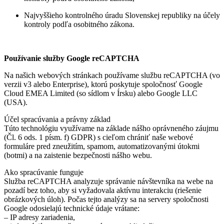
Najvyššieho kontrolného úradu Slovenskej republiky na účely
kontroly podľa osobitného zákona.
Používanie služby Google reCAPTCHA
Na našich webových stránkach používame službu reCAPTCHA (vo
verzii v3 alebo Enterprise), ktorú poskytuje spoločnosť Google
Cloud EMEA Limited (so sídlom v Írsku) alebo Google LLC
(USA).
Účel spracúvania a právny základ
Túto technológiu využívame na základe nášho oprávneného záujmu
(Čl. 6 ods. 1 písm. f) GDPR) s cieľom chrániť naše webové
formuláre pred zneužitím, spamom, automatizovanými útokmi
(botmi) a na zaistenie bezpečnosti nášho webu.
Ako spracúvanie funguje
Služba reCAPTCHA analyzuje správanie návštevníka na webe na
pozadí bez toho, aby si vyžadovala aktívnu interakciu (riešenie
obrázkových úloh). Počas tejto analýzy sa na servery spoločnosti
Google odosielajú technické údaje vrátane:
– IP adresy zariadenia,