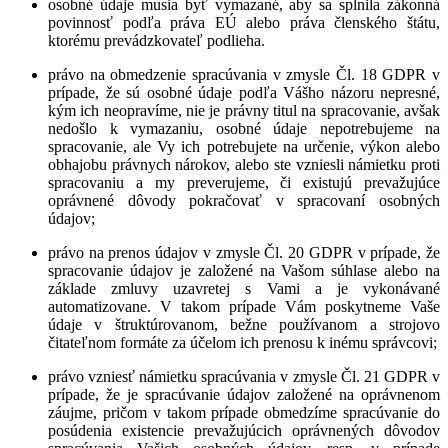
osobné údaje musia byť vymazané, aby sa splnila zákonná
povinnosť podľa práva EÚ alebo práva členského štátu,
ktorému prevádzkovateľ podlieha.
právo na obmedzenie spracúvania
v zmysle Čl. 18 GDPR v
prípade, že sú osobné údaje podľa Vášho názoru nepresné,
kým ich neopravíme, nie je právny titul na spracovanie, avšak
nedošlo k vymazaniu, osobné údaje nepotrebujeme na
spracovanie, ale Vy ich potrebujete na určenie, výkon alebo
obhajobu právnych nárokov, alebo ste vzniesli námietku proti
spracovaniu a my preverujeme, či existujú prevažujúce
oprávnené dôvody pokračovať v spracovaní osobných
údajov;
právo na prenos údajov
v zmysle Čl. 20 GDPR v prípade, že
spracovanie údajov je založené na Vašom súhlase alebo na
základe zmluvy uzavretej s Vami a je vykonávané
automatizovane. V takom prípade Vám poskytneme Vaše
údaje v štruktúrovanom, bežne používanom a strojovo
čitateľnom formáte za účelom ich prenosu k inému správcovi;
právo vzniesť námietku spracúvania
v zmysle Čl. 21 GDPR v
prípade, že je spracúvanie údajov založené na oprávnenom
záujme, pričom v takom prípade obmedzíme spracúvanie do
posúdenia existencie prevažujúcich oprávnených dôvodov