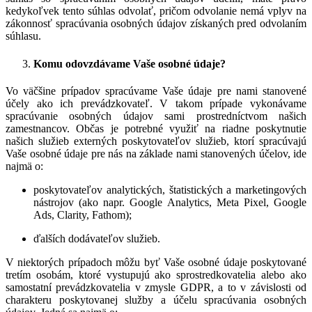
kedykoľvek tento súhlas odvolať, pričom odvolanie nemá vplyv na
zákonnosť spracúvania osobných údajov získaných pred odvolaním
súhlasu.
Komu odovzdávame Vaše osobné údaje?
Vo väčšine prípadov spracúvame Vaše údaje pre nami stanovené
účely ako ich prevádzkovateľ. V takom prípade vykonávame
spracúvanie osobných údajov sami prostredníctvom našich
zamestnancov. Občas je potrebné využiť na riadne poskytnutie
našich služieb externých poskytovateľov služieb, ktorí spracúvajú
Vaše osobné údaje pre nás na základe nami stanovených účelov, ide
najmä o:
poskytovateľov analytických, štatistických a marketingových
nástrojov (ako napr. Google Analytics, Meta Pixel, Google
Ads, Clarity, Fathom);
ďalších dodávateľov služieb.
V niektorých prípadoch môžu byť Vaše osobné údaje poskytované
tretím osobám, ktoré vystupujú ako sprostredkovatelia alebo ako
samostatní prevádzkovatelia v zmysle GDPR, a to v závislosti od
charakteru poskytovanej služby a účelu spracúvania osobných