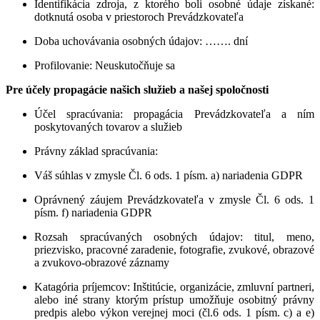
Identifikácia zdroja, z ktorého boli osobné údaje získané
:
dotknutá osoba v priestoroch Prevádzkovateľa
Doba uchovávania osobných údajov
:
…….
dní
Profilovanie
: Neuskutočňuje sa
Pre účely propagácie našich služieb a našej spoločnosti
Účel spracúvania
: propagácia Prevádzkovateľa a ním
poskytovaných tovarov a služieb
Právny základ spracúvania
:
Váš súhlas v zmysle Čl. 6 ods. 1 písm. a) nariadenia GDPR
Oprávnený záujem Prevádzkovateľa v zmysle Čl. 6 ods. 1
písm. f) nariadenia GDPR
Rozsah spracúvaných osobných údajov
: titul, meno,
priezvisko, pracovné zaradenie, fotografie, zvukové, obrazové
a zvukovo-obrazové záznamy
Katagória príjemcov
: Inštitúcie, organizácie, zmluvní partneri,
alebo iné strany ktorým prístup umožňuje osobitný právny
predpis alebo výkon verejnej moci (čl.6 ods. 1 písm. c) a e)