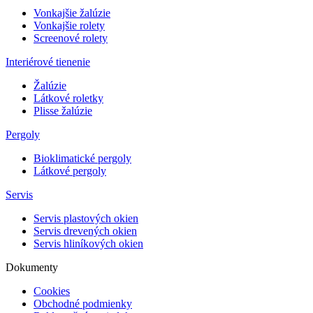
Vonkajšie žalúzie
Vonkajšie rolety
Screenové rolety
Interiérové tienenie
Žalúzie
Látkové roletky
Plisse žalúzie
Pergoly
Bioklimatické pergoly
Látkové pergoly
Servis
Servis plastových okien
Servis drevených okien
Servis hliníkových okien
Dokumenty
Cookies
Obchodné podmienky