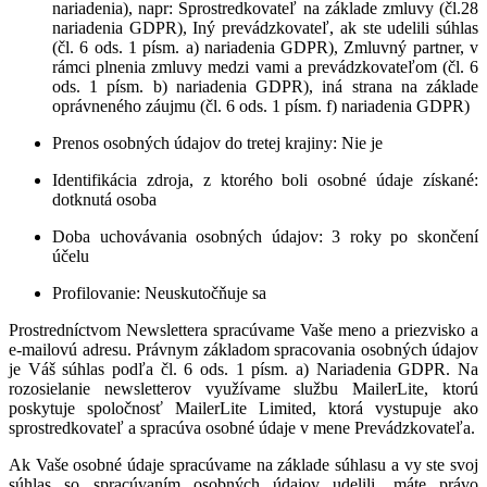
nariadenia), napr: Sprostredkovateľ na základe zmluvy (čl.28
nariadenia GDPR), Iný prevádzkovateľ, ak ste udelili súhlas
(čl. 6 ods. 1 písm. a) nariadenia GDPR), Zmluvný partner, v
rámci plnenia zmluvy medzi vami a prevádzkovateľom (čl. 6
ods. 1 písm. b) nariadenia GDPR), iná strana na základe
oprávneného záujmu (čl. 6 ods. 1 písm. f) nariadenia GDPR)
Prenos osobných údajov do tretej krajiny
: Nie je
Identifikácia zdroja, z ktorého boli osobné údaje získané
:
dotknutá osoba
Doba uchovávania osobných údajov
: 3 roky po skončení
účelu
Profilovanie
: Neuskutočňuje sa
Prostredníctvom Newslettera spracúvame Vaše meno a priezvisko a
e-mailovú adresu. Právnym základom spracovania osobných údajov
je Váš súhlas podľa čl. 6 ods. 1 písm. a) Nariadenia GDPR. Na
rozosielanie newsletterov využívame službu MailerLite, ktorú
poskytuje spoločnosť MailerLite Limited, ktorá vystupuje ako
sprostredkovateľ a spracúva osobné údaje v mene Prevádzkovateľa.
Ak Vaše osobné údaje spracúvame na základe súhlasu a vy ste svoj
súhlas so spracúvaním osobných údajov udelili, máte právo