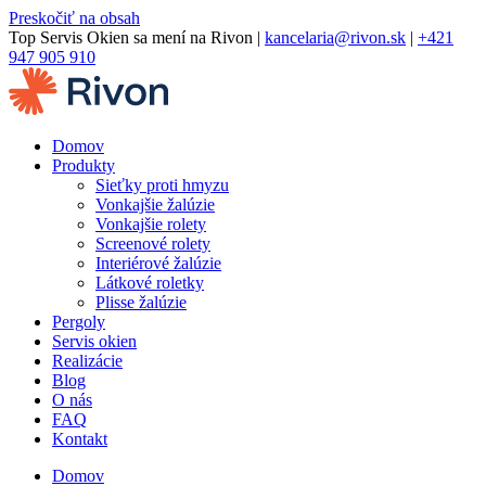
Preskočiť na obsah
Top Servis Okien sa mení na Rivon |
kancelaria@rivon.sk
|
+421
947 905 910
Domov
Produkty
Sieťky proti hmyzu
Vonkajšie žalúzie
Vonkajšie rolety
Screenové rolety
Interiérové žalúzie
Látkové roletky
Plisse žalúzie
Pergoly
Servis okien
Realizácie
Blog
O nás
FAQ
Kontakt
Domov