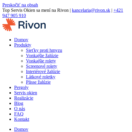
Preskočiť na obsah
Top Servis Okien sa mení na Rivon |
kancelaria@rivon.sk
|
+421
947 905 910
Domov
Produkty
Sieťky proti hmyzu
Vonkajšie žalúzie
Vonkajšie rolety
Screenové rolety
Interiérové žalúzie
Látkové roletky
Plisse žalúzie
Pergoly
Servis okien
Realizácie
Blog
O nás
FAQ
Kontakt
Domov