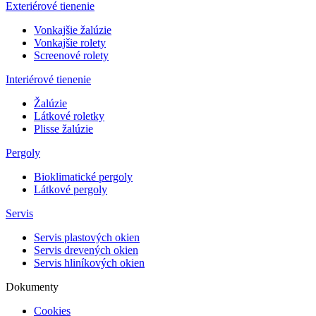
Exteriérové tienenie
Vonkajšie žalúzie
Vonkajšie rolety
Screenové rolety
Interiérové tienenie
Žalúzie
Látkové roletky
Plisse žalúzie
Pergoly
Bioklimatické pergoly
Látkové pergoly
Servis
Servis plastových okien
Servis drevených okien
Servis hliníkových okien
Dokumenty
Cookies