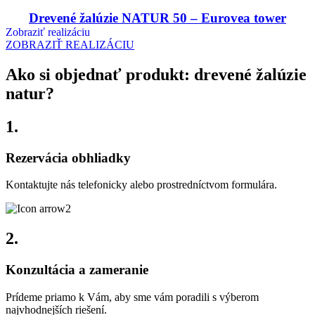
Drevené žalúzie NATUR 50 – Eurovea tower
Zobraziť realizáciu
ZOBRAZIŤ REALIZÁCIU
Ako si objednať produkt: drevené žalúzie
natur?
1.
Rezervácia obhliadky
Kontaktujte nás telefonicky alebo prostredníctvom formulára.
2.
Konzultácia a zameranie
Prídeme priamo k Vám, aby sme vám poradili s výberom
najvhodnejších riešení.