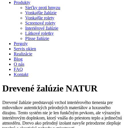
Produkty
Sieťky proti hmyzu
Vonkajšie žalúzie
Vonkajšie rolety
Screenové rolety
Interiérové žalúzie
Látkové roletky
Plisse žalúzie
Pergoly
Servis okien
Realizácie
Blog
O nás
FAQ
Kontakt
Drevené žalúzie NATUR
Drevené žalúzie predstavujú vrchol interiérového tienenia pre
milovníkov autentických prírodných materiálov a luxusného
dizajnu. Tento systém nie je len funkčným prvkom, ale výrazným
interiérovým doplnkom, ktorý vnáša do priestoru teplo a jedinečnú
atmosféru. Drevo ako prírodný izolant navyše prirodzene zlepšuje