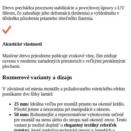
Drevo prechádza procesom stabilizácie a povrchovej úpravy s UV
filtrom, čo zabraňuje jeho deformácii (krúteniu) a vyblednutiu v
dôsledku pôsobenia priameho slnečného žiarenia.
Akustické vlastnosti
Masívne drevo prirodzene pohlcuje zvukové vlny, čím znižuje
ozvenu v moderne zariadených priestoroch s veľkými presklenými
plochami.
Rozmerové varianty a dizajn
V závislosti od miesta montáže a požadovaného estetického efektu
ponúkame dve šírky lamiel:
25 mm:
Ideálna voľba pre montáž priamo na okenné krídlo.
Pôsobí jemne a nezavadzia pri manipulácii s oknom.
50 mm:
Robustnejšie a reprezentatívne vyhotovenie určené
pre montáž na stenu alebo do stropu nad okenný otvor. Tento
variant je možné doplniť o
elegantný textilný rebríček
(pásku),
ktorý prekrýva technické otvory v lamelách a