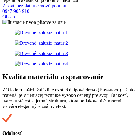
tepelnú a akustickú pohodu v miestnosti.
Získať bezplatnú cenovú ponuku
0947 905 910
Obsah
Kvalita materiálu a spracovanie
Základom našich žalúzií je exotické lipové drevo (Basswood). Tento
materiál je v tieniacej technike vysoko cenený pre svoju ľahkosť,
tvarovú stálosť a jemnú štruktúru, ktorá po lakovaní či morení
vytvára elegantný vizuálny efekt.
Odolnosť