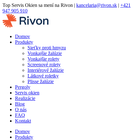
Preskočiť
Top Servis Okien sa mení na Rivon |
kancelaria@rivon.sk
|
+421
na
947 905 910
obsah
Domov
Produkty
Sieťky proti hmyzu
Vonkajšie žalúzie
Vonkajšie rolety
Screenové rolety
Interiérové žalúzie
Látkové roletky
Plisse žalúzie
Pergoly
Servis okien
Realizácie
Blog
O nás
FAQ
Kontakt
Domov
Produkty