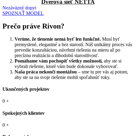
Dverová sieť NETTA
Nezáväzný dopyt
SPOZNAŤ MODEL
Prečo práve Rivon?
Veríme, že tienenie nemá byť len funkčné.
Musí byť
premyslené, elegantné a bez starostí. Náš unikátny proces vás
prevedie konzultáciou, návrhmi riešenia na mieru až po
precíznu realizáciu a dlhodobú starostlivosť.
Pomáhame vám pochopiť všetky možnosti,
aby ste si
vybrali riešenie, ktoré vám bude dokonale vyhovovať.
Naša práca nekončí montážou
– sme tu pre vás aj potom,
aby ste sa na svoje riešenie mohli spoľahnúť roky.
Ukončených projektov
0
+
Spokojných klientov
0
+