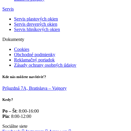
Servis
Servis plastových okien
Servis drevených okien
Servis hliníkových okien
Dokumenty
Cookies
Obchodné podmienky
Reklamačný poriadok
Zásady ochrany osobných údajov
Kde nás môžete navštíviť?
Príjazdná 7A, Bratislava – Vajnory
Kedy?
Po – Št
: 8:00-16:00
Pia
: 8:00-12:00
Sociálne siete