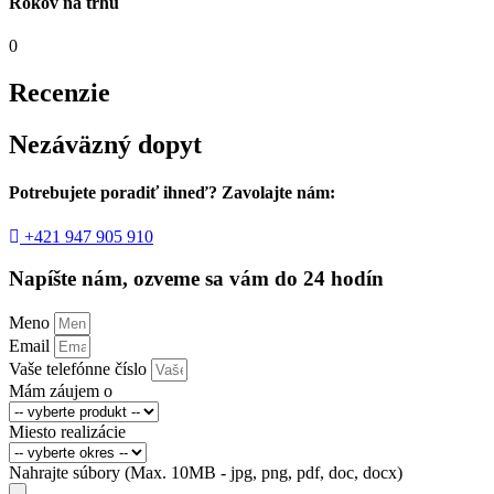
Rokov na trhu
0
Recenzie
Nezáväzný dopyt
Potrebujete poradiť ihneď? Zavolajte nám:
+421 947 905 910
Napíšte nám, ozveme sa vám do 24 hodín
Meno
Email
Vaše telefónne číslo
Mám záujem o
Miesto realizácie
Nahrajte súbory (Max. 10MB - jpg, png, pdf, doc, docx)