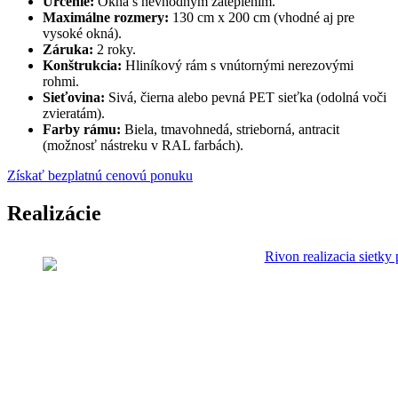
Určenie:
Okná s nevhodným zateplením.
Maximálne rozmery:
130 cm x 200 cm (vhodné aj pre
vysoké okná).
Záruka:
2 roky.
Konštrukcia:
Hliníkový rám s vnútornými nerezovými
rohmi.
Sieťovina:
Sivá, čierna alebo pevná PET sieťka (odolná voči
zvieratám).
Farby rámu:
Biela, tmavohnedá, strieborná, antracit
(možnosť nástreku v RAL farbách).
Získať bezplatnú cenovú ponuku
Realizácie