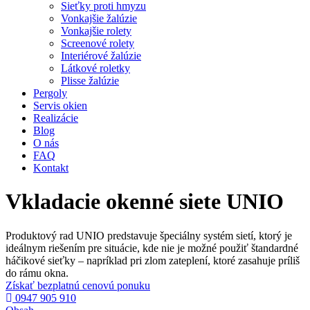
Sieťky proti hmyzu
Vonkajšie žalúzie
Vonkajšie rolety
Screenové rolety
Interiérové žalúzie
Látkové roletky
Plisse žalúzie
Pergoly
Servis okien
Realizácie
Blog
O nás
FAQ
Kontakt
Vkladacie okenné siete UNIO
Produktový rad UNIO predstavuje špeciálny systém sietí, ktorý je
ideálnym riešením pre situácie, kde nie je možné použiť štandardné
háčikové sieťky – napríklad pri zlom zateplení, ktoré zasahuje príliš
do rámu okna.
Získať bezplatnú cenovú ponuku
0947 905 910