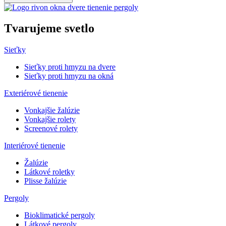
Tvarujeme
svetlo
Sieťky
Sieťky proti hmyzu na dvere
Sieťky proti hmyzu na okná
Exteriérové tienenie
Vonkajšie žalúzie
Vonkajšie rolety
Screenové rolety
Interiérové tienenie
Žalúzie
Látkové roletky
Plisse žalúzie
Pergoly
Bioklimatické pergoly
Látkové pergoly