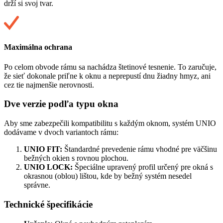
drží si svoj tvar.
Maximálna ochrana
Po celom obvode rámu sa nachádza štetinové tesnenie. To zaručuje,
že sieť dokonale priľne k oknu a neprepustí dnu žiadny hmyz, ani
cez tie najmenšie nerovnosti.
Dve verzie podľa typu okna
Aby sme zabezpečili kompatibilitu s každým oknom, systém UNIO
dodávame v dvoch variantoch rámu:
UNIO FIT:
Štandardné prevedenie rámu vhodné pre väčšinu
bežných okien s rovnou plochou.
UNIO LOCK:
Špeciálne upravený profil určený pre okná s
okrasnou (oblou) lištou, kde by bežný systém nesedel
správne.
Technické špecifikácie