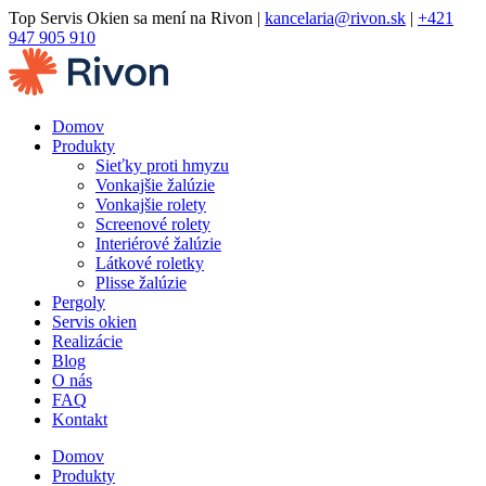
Preskočiť
Top Servis Okien sa mení na Rivon |
kancelaria@rivon.sk
|
+421
na
947 905 910
obsah
Domov
Produkty
Sieťky proti hmyzu
Vonkajšie žalúzie
Vonkajšie rolety
Screenové rolety
Interiérové žalúzie
Látkové roletky
Plisse žalúzie
Pergoly
Servis okien
Realizácie
Blog
O nás
FAQ
Kontakt
Domov
Produkty