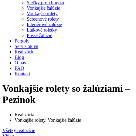
Sieťky proti hmyzu
Vonkajšie žalúzie
Vonkajšie rolety
Screenové rolety
Interiérové žalúzie
Látkové roletky
Plisse žalúzie
Pergoly
Servis okien
Realizácie
Blog
O nás
FAQ
Kontakt
Vonkajšie rolety so žalúziami –
Pezinok
Realizácia
Vonkajšie rolety
,
Vonkajšie žalúzie
Všetky realizácie
Video