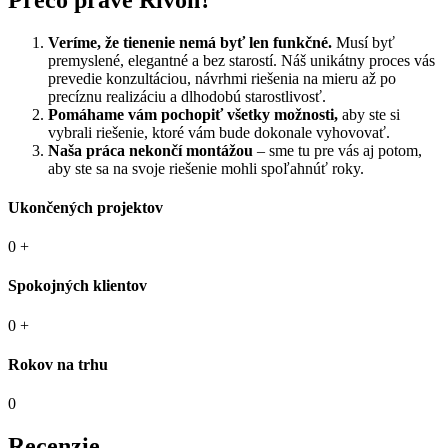
Veríme, že tienenie nemá byť len funkčné.
Musí byť
premyslené, elegantné a bez starostí. Náš unikátny proces vás
prevedie konzultáciou, návrhmi riešenia na mieru až po
precíznu realizáciu a dlhodobú starostlivosť.
Pomáhame vám pochopiť všetky možnosti,
aby ste si
vybrali riešenie, ktoré vám bude dokonale vyhovovať.
Naša práca nekončí montážou
– sme tu pre vás aj potom,
aby ste sa na svoje riešenie mohli spoľahnúť roky.
Ukončených projektov
0
+
Spokojných klientov
0
+
Rokov na trhu
0
Recenzie