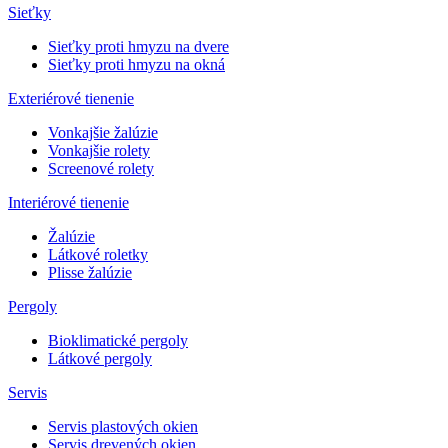
Sieťky
Sieťky proti hmyzu na dvere
Sieťky proti hmyzu na okná
Exteriérové tienenie
Vonkajšie žalúzie
Vonkajšie rolety
Screenové rolety
Interiérové tienenie
Žalúzie
Látkové roletky
Plisse žalúzie
Pergoly
Bioklimatické pergoly
Látkové pergoly
Servis
Servis plastových okien
Servis drevených okien