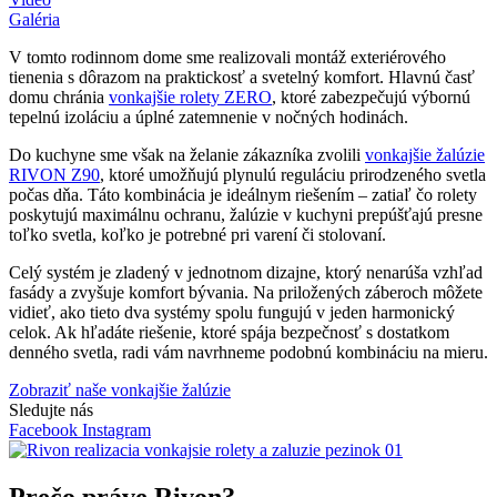
Galéria
V tomto rodinnom dome sme realizovali montáž exteriérového
tienenia s dôrazom na praktickosť a svetelný komfort. Hlavnú časť
domu chránia
vonkajšie rolety ZERO
, ktoré zabezpečujú výbornú
tepelnú izoláciu a úplné zatemnenie v nočných hodinách.
Do kuchyne sme však na želanie zákazníka zvolili
vonkajšie žalúzie
RIVON Z90
, ktoré umožňujú plynulú reguláciu prirodzeného svetla
počas dňa. Táto kombinácia je ideálnym riešením – zatiaľ čo rolety
poskytujú maximálnu ochranu, žalúzie v kuchyni prepúšťajú presne
toľko svetla, koľko je potrebné pri varení či stolovaní.
Celý systém je zladený v jednotnom dizajne, ktorý nenarúša vzhľad
fasády a zvyšuje komfort bývania. Na priložených záberoch môžete
vidieť, ako tieto dva systémy spolu fungujú v jeden harmonický
celok. Ak hľadáte riešenie, ktoré spája bezpečnosť s dostatkom
denného svetla, radi vám navrhneme podobnú kombináciu na mieru.
Zobraziť naše vonkajšie žalúzie
Sledujte nás
Facebook
Instagram
Prečo práve Rivon?